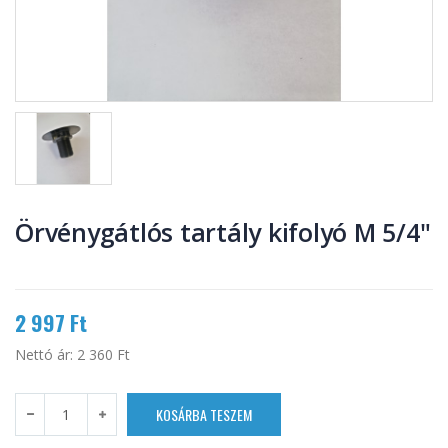
Örvénygátlós tartály kifolyó M 5/4"
2 997 Ft
Nettó ár:
2 360 Ft