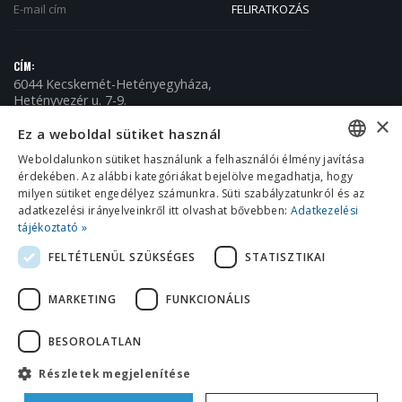
CÍM:
6044 Kecskemét-Hetényegyháza,
Hetényvezér u. 7-9.
×
TELEFON:
Ez a weboldal sütiket használ
+36 (76) 509-150
Weboldalunkon sütiket használunk a felhasználói élmény javítása
E-MAIL:
érdekében. Az alábbi kategóriákat bejelölve megadhatja, hogy
HUNGARIAN
info@omikronkft.hu
milyen sütiket engedélyez számunkra. Süti szabályzatunkról és az
NYITVA TARTÁS:
ENGLISH
adatkezelési irányelveinkről itt olvashat bővebben:
Adatkezelési
H - P / 8:00 - 16:00
tájékoztató »
CROATIAN
FELTÉTLENÜL SZÜKSÉGES
STATISZTIKAI
ROMANIAN
MARKETING
FUNKCIONÁLIS
SERBIAN
BESOROLATLAN
© 2018 Omikron Kft. Minden jog fenntartva.
Részletek megjelenítése