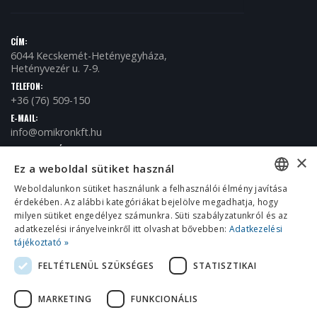
CÍM:
6044 Kecskemét-Hetényegyháza,
Hetényvezér u. 7-9.
TELEFON:
+36 (76) 509-150
E-MAIL:
info@omikronkft.hu
NYITVA TARTÁS:
×
H - P / 8:00 - 16:00
Ez a weboldal sütiket használ
Weboldalunkon sütiket használunk a felhasználói élmény javítása
érdekében. Az alábbi kategóriákat bejelölve megadhatja, hogy
HUNGARIAN
milyen sütiket engedélyez számunkra. Süti szabályzatunkról és az
ENGLISH
adatkezelési irányelveinkről itt olvashat bővebben:
Adatkezelési
tájékoztató »
CROATIAN
FELTÉTLENÜL SZÜKSÉGES
STATISZTIKAI
ROMANIAN
© 2018 Omikron Kft. Minden jog fenntartva.
MARKETING
FUNKCIONÁLIS
SERBIAN