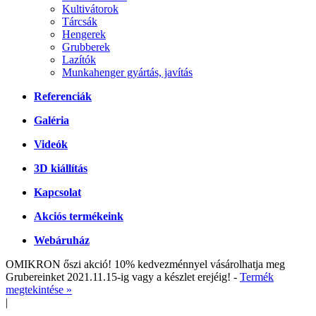
Kultivátorok
Tárcsák
Hengerek
Grubberek
Lazítók
Munkahenger gyártás, javítás
Referenciák
Galéria
Videók
3D kiállítás
Kapcsolat
Akciós termékeink
Webáruház
OMIKRON őszi akció! 10% kedvezménnyel vásárolhatja meg
Grubereinket 2021.11.15-ig vagy a készlet erejéig! -
Termék
megtekintése »
|