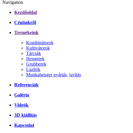
Navigation
Kezdőoldal
Cégünkről
Termékeink
Kombinátorok
Kultivátorok
Tárcsák
Hengerek
Grubberek
Lazítók
Munkahenger gyártás, javítás
Referenciák
Galéria
Videók
3D kiállítás
Kapcsolat