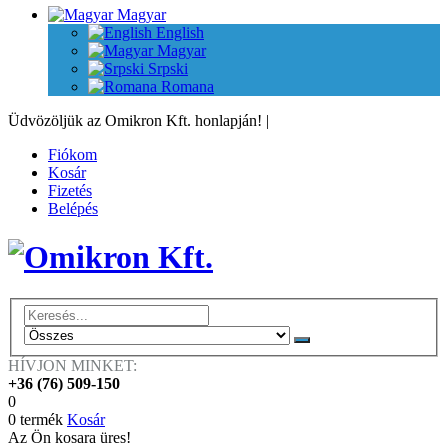
Magyar
English
Magyar
Srpski
Romana
Üdvözöljük az Omikron Kft. honlapján!
|
Fiókom
Kosár
Fizetés
Belépés
HÍVJON MINKET:
+36 (76) 509-150
0
0 termék
Kosár
Az Ön kosara üres!