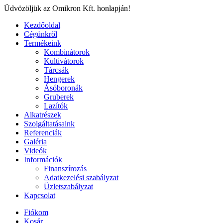
Üdvözöljük az Omikron Kft. honlapján!
Kezdőoldal
Cégünkről
Termékeink
Kombinátorok
Kultivátorok
Tárcsák
Hengerek
Ásóboronák
Gruberek
Lazítók
Alkatrészek
Szolgáltatásaink
Referenciák
Galéria
Videók
Információk
Finanszírozás
Adatkezelési szabályzat
Üzletszabályzat
Kapcsolat
Fiókom
Kosár