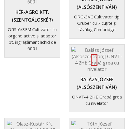
(ALSÓSZENTIVÁN)
KÉR-AGRO KFT.
ORG-3VC Cultivator tip
(SZENTGÁLOSKÉR)
Gruber cu 7 cuțite și
ORS-6/3FM Cultivator cu
tăvălug Cambridge
organe active și adaptor
pt. îngrășământ lichid de
600 l
BALÁZS JÓZSEF
(ALSÓSZENTIVÁN)
ONVT-4,2HE Grapă grea
cu nivelator