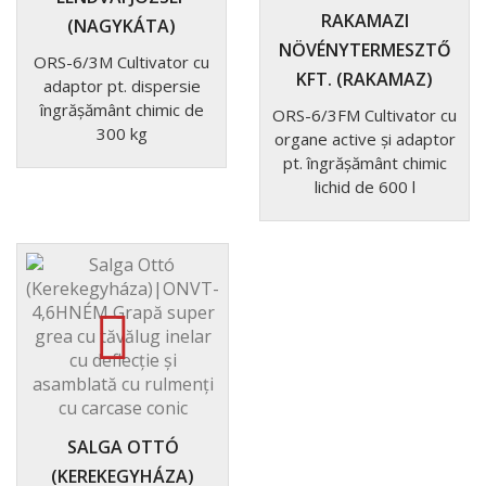
RAKAMAZI
(NAGYKÁTA)
NÖVÉNYTERMESZTŐ
ORS-6/3M Cultivator cu
KFT. (RAKAMAZ)
adaptor pt. dispersie
îngrășământ chimic de
ORS-6/3FM Cultivator cu
300 kg
organe active și adaptor
pt. îngrășământ chimic
lichid de 600 l
SALGA OTTÓ
(KEREKEGYHÁZA)