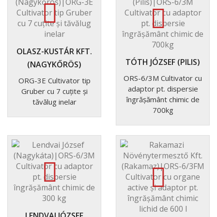
OLASZ-KUSTÁR KFT.
TÓTH JÓZSEF (PILIS)
(NAGYKŐRÖS)
ORS-6/3M Cultivator cu
ORG-3E Cultivator tip
adaptor pt. dispersie
Gruber cu 7 cuțite și
îngrășământ chimic de
tăvălug inelar
700kg
LENDVAI JÓZSEF