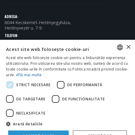
ADRESA:
6044 Kecskemét-Hetényegyháza,
Hetényvezér u. 7-9.
TELEFON:
+36 (76) 509-150
×
Acest site web folosește cookie-uri
E-MAIL:
info@omikronkft.hu
Acest site web folosește cookie-uri pentru a îmbunătăți experiența
PROGRAM:
utilizatorului. Prin utilizarea site-ului nostru web, sunteți de acord cu
HUNGARIAN
H - P / 8:00 - 16:00
toate cookie-urile în conformitate cu Politica noastră privind cookie-
ENGLISH
urile.
Află mai multe
STRICT NECESARE
DE PERFORMANȚĂ
CROATIAN
ROMANIAN
DE TARGETARE
DE FUNCŢIONALITATE
SERBIAN
NECLASIFICATE
© 2018 Omikron Kft. Toate drepturile rezervate.
Arată detaliile