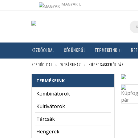
MAGYAR
KEZDŐOLDAL
CÉGÜNKRŐL
TERMÉKEINK
REF
KEZDŐOLDAL
WEBÁRUHÁZ
KÚPFOGASKERÉK PÁR
TERMÉKEINK
Kombinátorok
Kultivátorok
Tárcsák
Hengerek