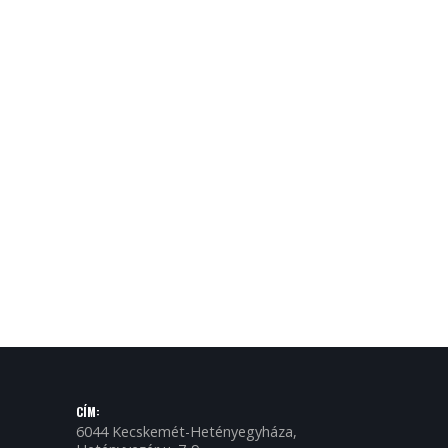
CÍM:
6044 Kecskemét-Hetényegyháza,