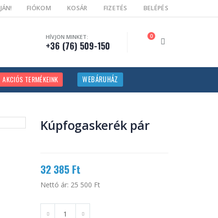
JÁN!
FIÓKOM
KOSÁR
FIZETÉS
BELÉPÉS
0
HÍVJON MINKET:
+36 (76) 509-150
AKCIÓS TERMÉKEINK
WEBÁRUHÁZ
Kúpfogaskerék pár
32 385 Ft
Nettó ár:
25 500 Ft