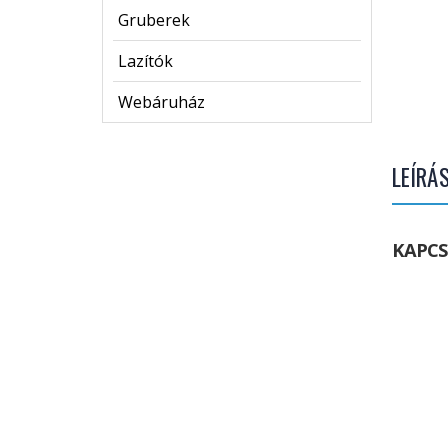
Gruberek
Lazítók
Webáruház
LEÍRÁ
KAPC