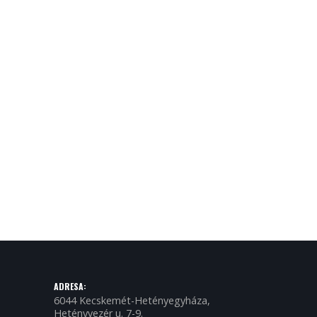
ADRESA:
6044 Kecskemét-Hetényegyháza,
Hetényvezér u. 7-9.