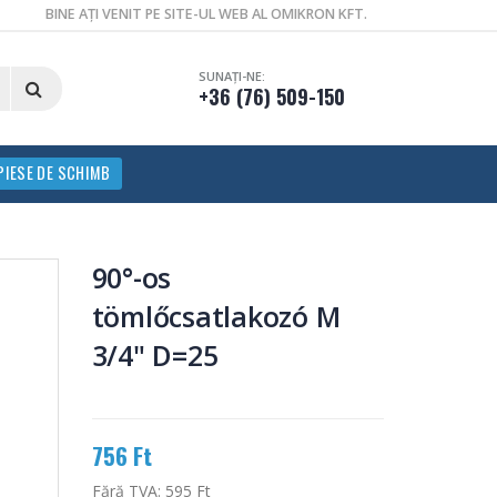
BINE AȚI VENIT PE SITE-UL WEB AL OMIKRON KFT.
SUNAȚI-NE:
+36 (76) 509-150
PIESE DE SCHIMB
90°-os
tömlőcsatlakozó M
3/4" D=25
756 Ft
Fără TVA:
595 Ft