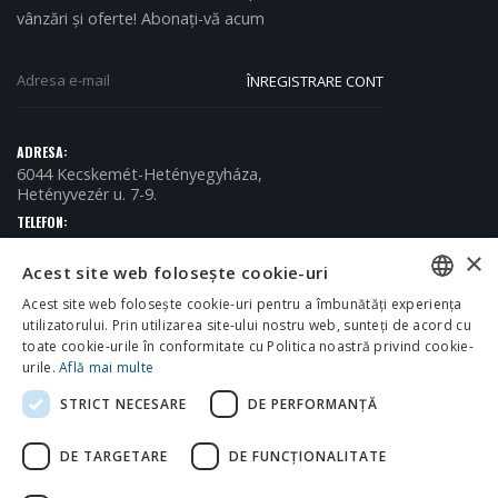
vânzări și oferte! Abonați-vă acum
ADRESA:
6044 Kecskemét-Hetényegyháza,
Hetényvezér u. 7-9.
TELEFON:
+36 (76) 509-150
×
Acest site web folosește cookie-uri
E-MAIL:
info@omikronkft.hu
Acest site web folosește cookie-uri pentru a îmbunătăți experiența
PROGRAM:
utilizatorului. Prin utilizarea site-ului nostru web, sunteți de acord cu
HUNGARIAN
H - P / 8:00 - 16:00
toate cookie-urile în conformitate cu Politica noastră privind cookie-
ENGLISH
urile.
Află mai multe
STRICT NECESARE
DE PERFORMANȚĂ
CROATIAN
ROMANIAN
DE TARGETARE
DE FUNCŢIONALITATE
SERBIAN