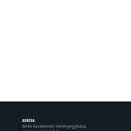
ADRESA:
6044 Kecskemét-Hetényegyháza,