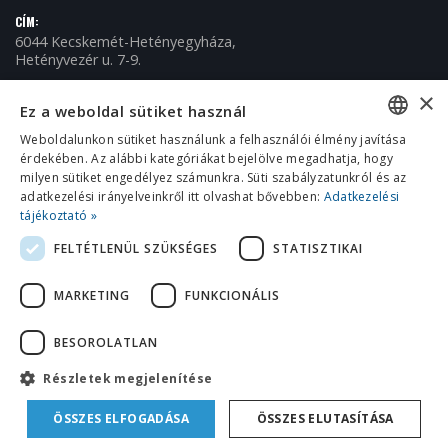
CÍM:
6044 Kecskemét-Hetényegyháza,
Hetényvezér u. 7-9.
TELEFON:
×
+36 (76) 509-150
Ez a weboldal sütiket használ
E-MAIL:
Weboldalunkon sütiket használunk a felhasználói élmény javítása
info@omikronkft.hu
érdekében. Az alábbi kategóriákat bejelölve megadhatja, hogy
HUNGARIAN
NYITVA TARTÁS:
milyen sütiket engedélyez számunkra. Süti szabályzatunkról és az
H - P / 8:00 - 16:00
ENGLISH
adatkezelési irányelveinkről itt olvashat bővebben:
Adatkezelési
tájékoztató »
CROATIAN
FELTÉTLENÜL SZÜKSÉGES
STATISZTIKAI
ROMANIAN
MARKETING
FUNKCIONÁLIS
SERBIAN
BESOROLATLAN
© 2018 Omikron Kft. Minden jog fenntartva.
Részletek megjelenítése
ÖSSZES ELFOGADÁSA
ÖSSZES ELUTASÍTÁSA