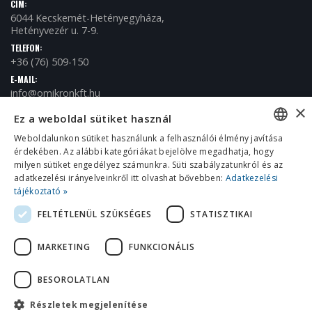
CÍM:
6044 Kecskemét-Hetényegyháza,
Hetényvezér u. 7-9.
TELEFON:
+36 (76) 509-150
E-MAIL:
info@omikronkft.hu
×
NYITVA TARTÁS:
Ez a weboldal sütiket használ
H - P / 8:00 - 16:00
Weboldalunkon sütiket használunk a felhasználói élmény javítása
érdekében. Az alábbi kategóriákat bejelölve megadhatja, hogy
HUNGARIAN
milyen sütiket engedélyez számunkra. Süti szabályzatunkról és az
ENGLISH
adatkezelési irányelveinkről itt olvashat bővebben:
Adatkezelési
tájékoztató »
CROATIAN
FELTÉTLENÜL SZÜKSÉGES
STATISZTIKAI
ROMANIAN
© 2018 Omikron Kft. Minden jog fenntartva.
MARKETING
FUNKCIONÁLIS
SERBIAN
BESOROLATLAN
Részletek megjelenítése