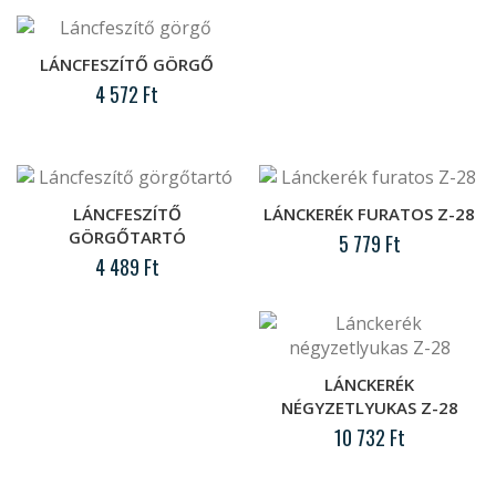
..
LÁNCFESZÍTŐ GÖRGŐ
4 572 Ft
Láb
..
Láb tok
LÁNCFESZÍTŐ
LÁNCKERÉK FURATOS Z-28
..
GÖRGŐTARTÓ
5 779 Ft
4 489 Ft
Láncfeszítő görgő
..
LÁNCKERÉK
NÉGYZETLYUKAS Z-28
Láncfeszítő görgőtartó
10 732 Ft
..