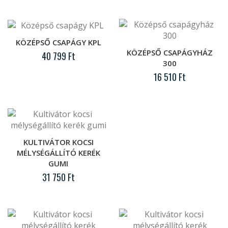
Közcsavar M5/4" - M5/4"
KÖZÉPSŐ CSAPÁGY KPL
..
KÖZÉPSŐ CSAPÁGYHÁZ
40 799 Ft
300
16 510 Ft
Középső csapágy KPL
..
Középső csapágyház 300
KULTIVÁTOR KOCSI
MÉLYSÉGÁLLÍTÓ KERÉK
..
GUMI
31 750 Ft
Kultivátor kocsi mélységállító kerék
gumi
..