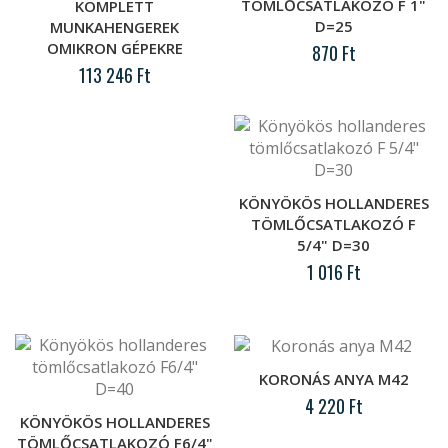
munkahenger egyforma a gépen) -
TÖMLŐCSATLAKOZÓ F 1"
KOMPLETT
munkahenger bal/jobb 50/28-410 (natúr) -
D=25
MUNKAHENGEREK
szűkítő közcsavar M22*1.5 / M20*1.5 -tömítő
OMIKRON GÉPEKRE
870 Ft
alátét Ø27/Ø22 -zsírzószem M6OMVT-3,2
113 246 Ft
KNE tárcsa munkahe..
Könyökös hollanderes tömlőcsatlakozó
F 1" D=25
..
KÖNYÖKÖS HOLLANDERES
TÖMLŐCSATLAKOZÓ F
5/4" D=30
1 016 Ft
Könyökös hollanderes tömlőcsatlakozó
F 5/4" D=30
..
KORONÁS ANYA M42
4 220 Ft
Könyökös hollanderes tömlőcsatlakozó
KÖNYÖKÖS HOLLANDERES
F6/4" D=40
TÖMLŐCSATLAKOZÓ F6/4"