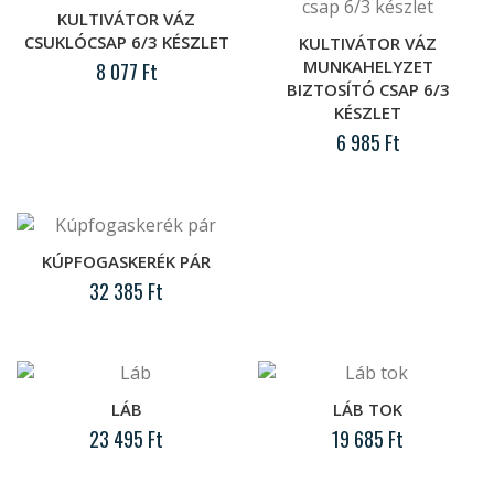
KULTIVÁTOR VÁZ
CSUKLÓCSAP 6/3 KÉSZLET
KULTIVÁTOR VÁZ
MUNKAHELYZET
8 077 Ft
BIZTOSÍTÓ CSAP 6/3
KÉSZLET
Kultivátor váz csuklócsap 6/3 készlet
6 985 Ft
..
KÚPFOGASKERÉK PÁR
Kultivátor váz munkahelyzet biztosító
32 385 Ft
csap 6/3 készlet
..
LÁB
LÁB TOK
23 495 Ft
19 685 Ft
Kúpfogaskerék pár