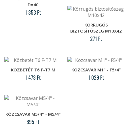
D=40
..
1 353 Ft
KÖRRUGÓS
BIZTOSÍTÓSZEG M10X42
Koronás anya M42
271 Ft
..
Körrugós biztosítószeg M10x42
..
KÖZBETÉT T6 F-T7 M
KÖZCSAVAR M1" - F5/4"
1 473 Ft
1 029 Ft
Közbetét T6 F-T7 M
..
KÖZCSAVAR M5/4" - M5/4"
Közcsavar M1" - F5/4"
895 Ft
..