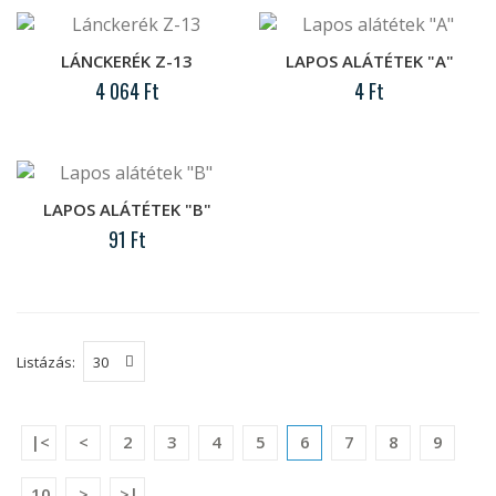
Lánckerék furatos Z-28
..
LÁNCKERÉK Z-13
LAPOS ALÁTÉTEK "A"
4 064 Ft
4 Ft
Lánckerék négyzetlyukas Z-28
..
LAPOS ALÁTÉTEK "B"
91 Ft
Lánckerék Z-13
..
Listázás:
Lapos alátétek "A"
..
|<
<
2
3
4
5
6
7
8
9
Lapos alátétek "B"
10
>
>|