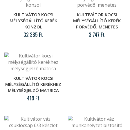
KULTIVÁTOR KOCSI
KULTIVÁTOR KOCSI
Kultivátor kocsi mélységállító kerék
MÉLYSÉGÁLLÍTÓ KERÉK
MÉLYSÉGÁLLÍTÓ KERÉK
konzol
KONZOL
PORVÉDŐ, MENETES
..
32 385 Ft
3 747 Ft
Kultivátor kocsi mélységállító kerék
porvédő, menetes
..
KULTIVÁTOR KOCSI
MÉLYSÉGÁLLÍTÓ KERÉKHEZ
MÉLYSÉGJELZŐ MATRICA
419 Ft
Kultivátor kocsi mélységállító kerékhez
mélységjelző matrica
..