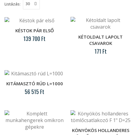
Listázás:
Késtok pár első
KÉSTOK PÁR ELSŐ
..
KÉTOLDALT LAPOLT
139 700 Ft
CSAVAROK
171 Ft
Kétoldalt lapolt csavarok
..
Kitámasztó rúd L=1000
KITÁMASZTÓ RÚD L=1000
..
56 515 Ft
Komplett munkahengerek omikron
gépekre
OK-6/3 Kultivátor munkahengere tartalmazza a
következő alkatrészeket: (a jobb és bal oldali
KÖNYÖKÖS HOLLANDERES