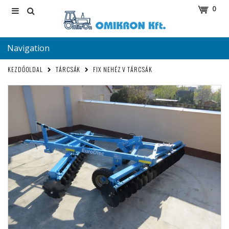
0
Navigation
KEZDŐOLDAL
TÁRCSÁK
FIX NEHÉZ V TÁRCSÁK