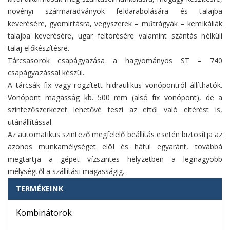
növényi szármaradványok feldarabolására és talajba
keverésére, gyomirtásra, vegyszerek – műtrágyák – kemikáliák
talajba keverésére, ugar feltörésére valamint szántás nélküli
talaj előkészítésre.
Tárcsasorok csapágyazása a hagyományos ST – 740
csapágyazással készül.
A tárcsák fix vagy rögzített hidraulikus vonópontról állíthatók.
Vonópont magasság kb. 500 mm (alsó fix vonópont), de a
szintezőszerkezet lehetővé teszi az ettől való eltérést is,
utánállítással.
Az automatikus szintező megfelelő beállítás esetén biztosítja az
azonos munkamélységet elöl és hátul egyaránt, továbbá
megtartja a gépet vízszintes helyzetben a legnagyobb
mélységtől a szállítási magasságig.
TERMÉKEINK
Kombinátorok