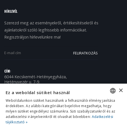
HÍRLEVÉL
Szerezd meg az eseményekről, értékesítésekről és
ajánlatokról szóló legfrissebb információkat.
Regisztráljon hírlevelünkre ma!
CÍM:
6044 Kecskemét-Hetényegyháza,
Hetényvezér u. 7-9.
×
TELEFON:
Ez a weboldal sütiket használ
+36 (76) 509-150
Weboldalunkon sütiket használunk a felhasználói élmény javítása
E-MAIL:
érdekében. Az alábbi kategóriákat bejelölve megadhatja, hogy
HUNGARIAN
info@omikronkft.hu
milyen sütiket engedélyez számunkra. Süti szabályzatunkról és az
NYITVA TARTÁS:
ENGLISH
adatkezelési irányelveinkről itt olvashat bővebben:
Adatkezelési
H - P / 8:00 - 16:00
tájékoztató »
CROATIAN